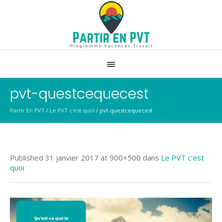
pvt-questcequecest
Partir En PVT
/
Le PVT c'est quoi
/
pvt-questcequecest
Published
31 janvier 2017
at 900×500 dans
Le PVT c’est
quoi