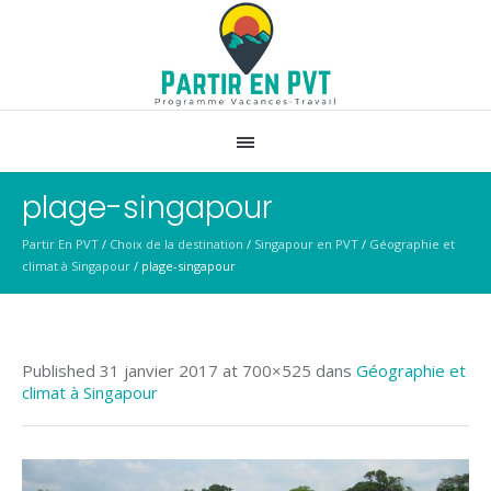
plage-singapour
Partir En PVT
/
Choix de la destination
/
Singapour en PVT
/
Géographie et
climat à Singapour
/
plage-singapour
Published
31 janvier 2017
at 700×525 dans
Géographie et
climat à Singapour