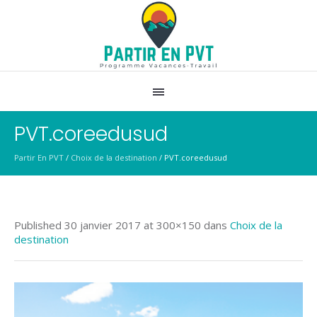
PVT.coreedusud
Partir En PVT
/
Choix de la destination
/
PVT.coreedusud
Published
30 janvier 2017
at 300×150 dans
Choix de la
destination