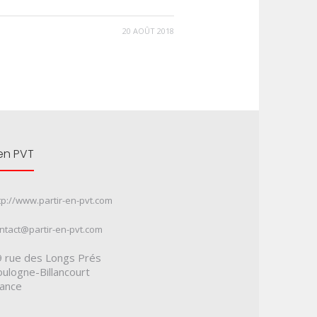
20 AOÛT 2018
 en PVT
tp://www.partir-en-pvt.com
ntact@partir-en-pvt.com
 rue des Longs Prés
ulogne-Billancourt
rance