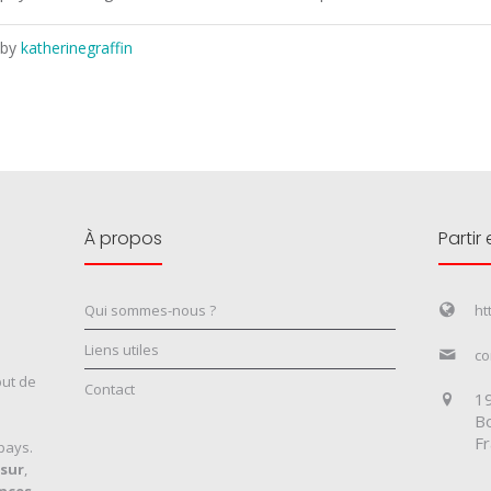
by
katherinegraffin
À propos
Partir
Qui sommes-nous ?
ht
Liens utiles
co
but de
Contact
19
Bo
F
pays.
sur
,
nces