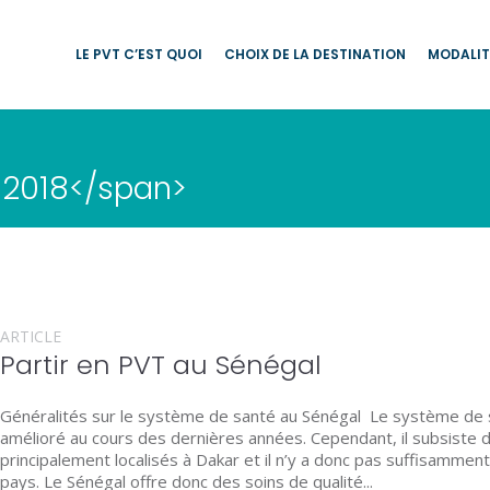
LE PVT C’EST QUOI
CHOIX DE LA DESTINATION
MODALIT
 2018</span>
ARTICLE
Partir en PVT au Sénégal
Généralités sur le système de santé au Sénégal Le système de 
amélioré au cours des dernières années. Cependant, il subsiste 
principalement localisés à Dakar et il n’y a donc pas suffisamme
pays. Le Sénégal offre donc des soins de qualité...