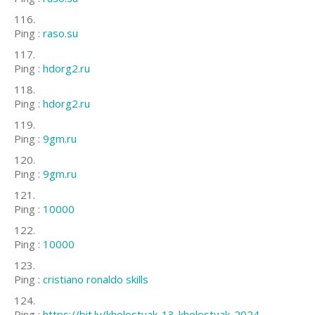
Ping :
raso.su
Ping :
hdorg2.ru
Ping :
hdorg2.ru
Ping :
9gm.ru
Ping :
9gm.ru
Ping :
10000
Ping :
10000
Ping :
cristiano ronaldo skills
Ping :
https://bit.ly/kholostyak-13-kholostyak-2024-