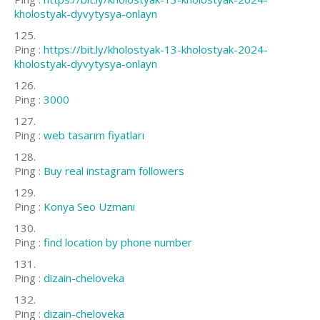
kholostyak-dyvytysya-onlayn
Ping :
https://bit.ly/kholostyak-13-kholostyak-2024-
kholostyak-dyvytysya-onlayn
Ping :
3000
Ping :
web tasarım fiyatları
Ping :
Buy real instagram followers
Ping :
Konya Seo Uzmanı
Ping :
find location by phone number
Ping :
dizain-cheloveka
Ping :
dizain-cheloveka