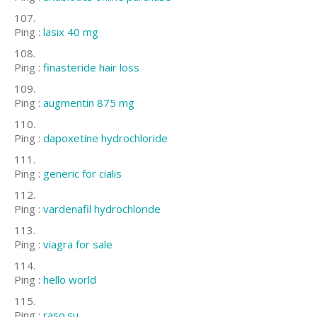
Ping :
lasix 40 mg
Ping :
finasteride hair loss
Ping :
augmentin 875 mg
Ping :
dapoxetine hydrochloride
Ping :
generic for cialis
Ping :
vardenafil hydrochloride
Ping :
viagra for sale
Ping :
hello world
Ping :
raso.su