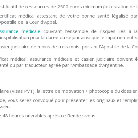
ustificatif de ressources de 2500 euros minimum (attestation de 
ertificat médical attestant de votre bonne santé légalisé pa
’Apostille de la Cour d’Appel.
ssurance médicale
couvrant l’ensemble de risques liés à la 
’hospitalisation pour la durée du séjour ainsi que le rapatriement sa
asier judiciaire de moins de trois mois, portant l’Apostille de la 
ificat médical, assurance médicale et casier judiciaire doivent
ê
menté ou par traducteur agréé par l’Ambassade d’Argentine.
ulaire (Visas PVT), la lettre de motivation + photocopie du dossier
de, vous serez convoqué pour présenter les originaux et remplir 
sier.
le 48 heures ouvrables après ce Rendez-vous.