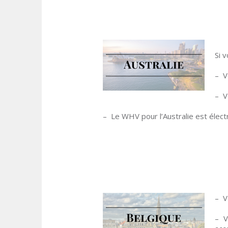
Si 
– V
– V
– Le WHV pour l’Australie est élect
– V
– V