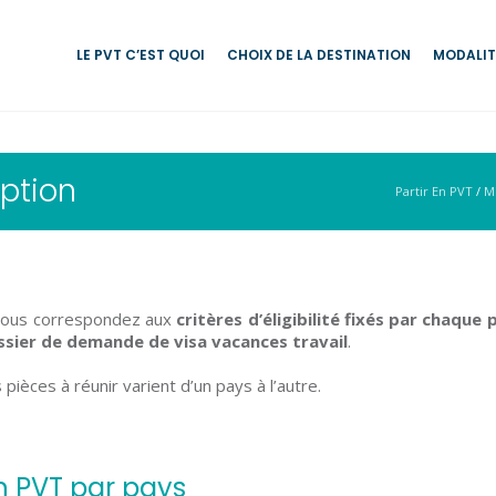
LE PVT C’EST QUOI
CHOIX DE LA DESTINATION
MODALIT
iption
Partir En PVT
/
Mo
vous correspondez aux
critères d’éligibilité fixés par chaque 
ssier de demande de visa vacances travail
.
 pièces à réunir varient d’un pays à l’autre.
on PVT par pays