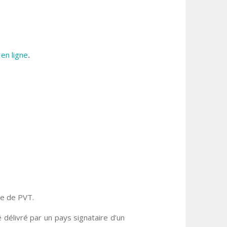
e
en ligne
.
e de PVT.
 délivré par un pays signataire d’un