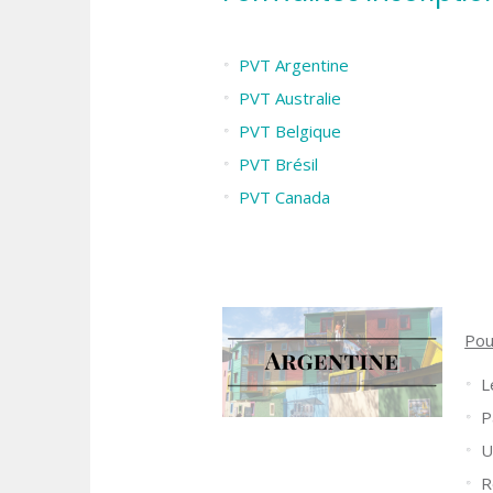
PVT Argentine
PVT Australie
PVT Belgique
PVT Brésil
PVT Canada
Pou
L
P
U
R