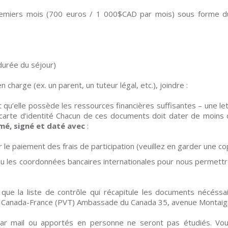
miers mois (700 euros / 1 000$CAD par mois) sous forme du «
durée du séjour)
charge (ex. un parent, un tuteur légal, etc.), joindre :
nt qu’elle possède les ressources financières suffisantes – une 
carte d’identité Chacun de ces documents doit dater de moins
mé, signé et daté avec
:
le paiement des frais de participation (veuillez en garder une co
 ou les coordonnées bancaires internationales pour nous permett
que la liste de contrôle qui récapitule les documents nécéssai
 Canada-France (PVT) Ambassade du Canada 35, avenue Montaig
 par mail ou apportés en personne ne seront pas étudiés. V