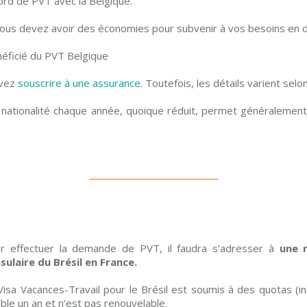
ord de PVT avec la Belgique.
ous devez avoir des économies pour subvenir à vos besoins en d
éficié du PVT Belgique
evez
souscrire à une assurance
. Toutefois, les détails varient selon
nationalité chaque année, quoique réduit, permet généralement 
r effectuer la demande de PVT, il faudra s’adresser à
une 
sulaire du Brésil en France.
Visa Vacances-Travail pour le Brésil est soumis à des quotas (i
able un an et n’est pas renouvelable.