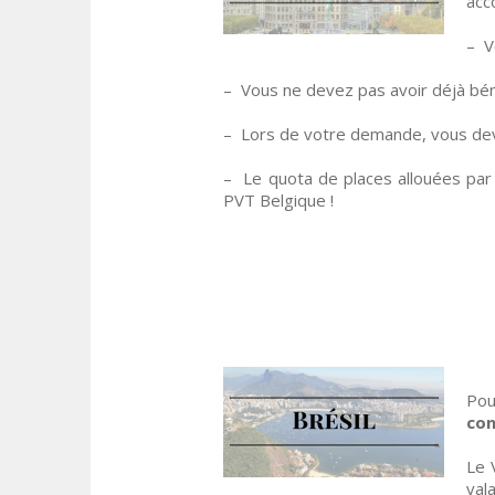
acc
– V
– Vous ne devez pas avoir déjà bén
– Lors de votre demande, vous d
– Le quota de places allouées par 
PVT Belgique !
Pou
con
Le 
val