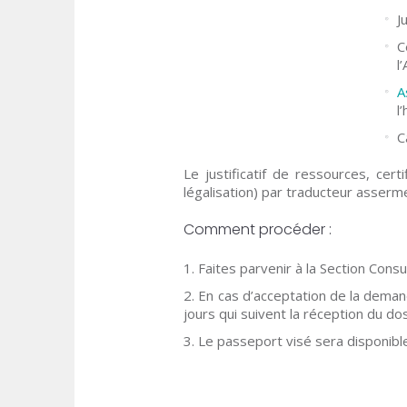
J
C
l
A
l
C
Le justificatif de ressources, cert
légalisation) par traducteur asser
Comment procéder :
Faites parvenir à la Section Cons
En cas d’acceptation de la deman
jours qui suivent la réception du dos
Le passeport visé sera disponib