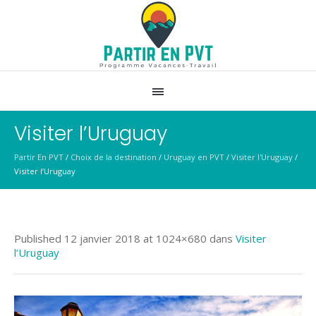
Visiter l’Uruguay
Partir En PVT
/
Choix de la destination
/
Uruguay en PVT
/
Visiter l'Uruguay
/
Visiter l’Uruguay
Published
12 janvier 2018
at 1024×680 dans
Visiter
l’Uruguay