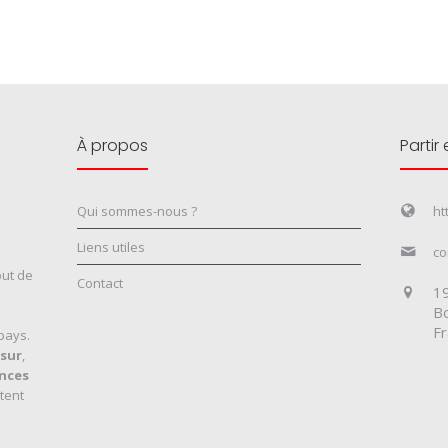
À propos
Partir
Qui sommes-nous ?
ht
Liens utiles
co
but de
Contact
19
Bo
F
pays.
sur
,
nces
tent