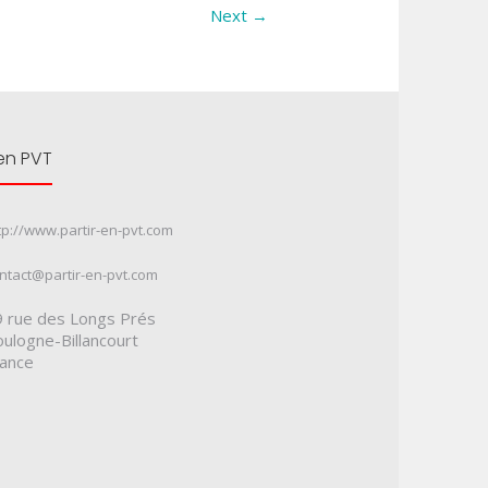
Next →
 en PVT
tp://www.partir-en-pvt.com
ntact@partir-en-pvt.com
 rue des Longs Prés
ulogne-Billancourt
rance