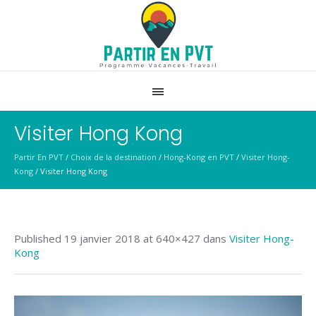
Visiter Hong Kong
Partir En PVT
/
Choix de la destination
/
Hong-Kong en PVT
/
Visiter Hong-
Kong
/
Visiter Hong Kong
Published
19 janvier 2018
at 640×427 dans
Visiter Hong-
Kong