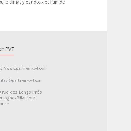
ù le climat y est doux et humide
 en PVT
tp://www.partir-en-pvt.com
ntact@partir-en-pvt.com
 rue des Longs Prés
ulogne-Billancourt
rance