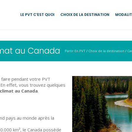
LE PVT C’EST QUOI
CHOIX DE LA DESTINATION
MODALIT
imat au Canada
Partir En PVT
/
Choix de la destination
/
Ca
rs faire pendant votre PVT
 En effet, vous trouvez quelques
climat au Canada
.
and pays au monde après la
00.000 km², le Canada possède