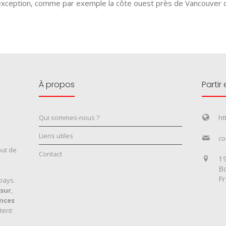
exception, comme par exemple la côte ouest près de Vancouver o
À propos
Partir
Qui sommes-nous ?
ht
Liens utiles
co
but de
Contact
19
Bo
F
pays.
sur
,
nces
tent