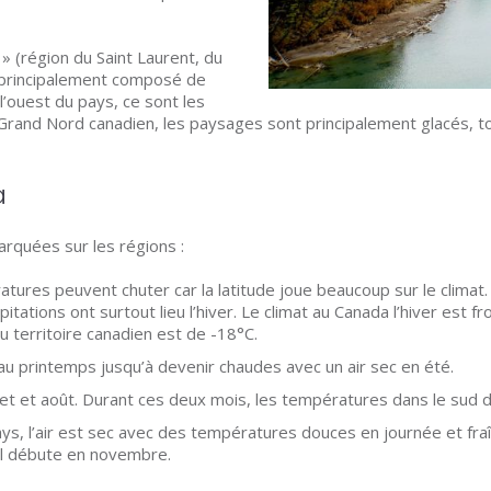
 » (région du Saint Laurent, du
t principalement composé de
 l’ouest du pays, ce sont les
le Grand Nord canadien, les paysages sont principalement glacés,
a
rquées sur les régions :
tures peuvent chuter car la latitude joue beaucoup sur le climat. 
itations ont surtout lieu l’hiver. Le climat au Canada l’hiver est fro
territoire canadien est de -18°C.
u printemps jusqu’à devenir chaudes avec un air sec en été.
illet et août. Durant ces deux mois, les températures dans le su
s, l’air est sec avec des températures douces en journée et fraî
gel débute en novembre.